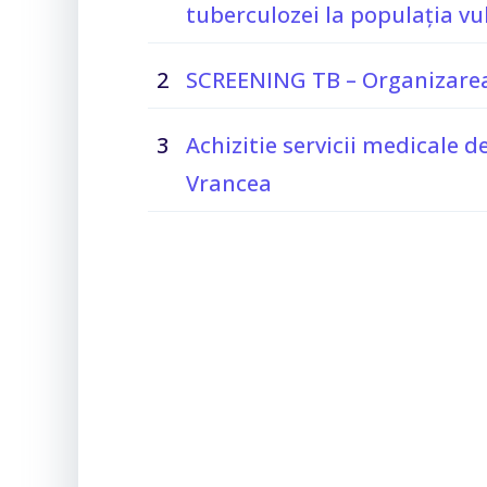
tuberculozei la populația vu
2
SCREENING TB – Organizarea 
3
Achizitie servicii medicale 
Vrancea